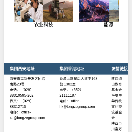
农业科技
能源
集团西安地址
集团香港地址
友情链接
西安市高新开发区团结
香港上環皇后大道中168
陕西纯
南路23号
號 1302室
山教育
电话：（029）
电话：（852）
基金会
88310595-202
21111187
海峡中
传真：（029）
电邮： office-
华传统
88312715
hk@tongzegroup.com
文化交
电邮： office-
流基金
xa@tongzegroup.com
会
陕西巨
川富万