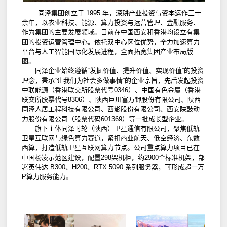
同泽集团创立于 1995 年，深耕产业投资与资本运作三十
余年，以农业科技、能源、算力投资与运营管理、金融服务、
作为集团的主要发展领域。目前在中国西安和香港均设立有集
团的投资运营管理中心。依托双中心区位优势，全力加速算力
平台与人工智能国际化发展进程，全面拓宽集团产业布局版
图。
同泽
同泽企业始终遵循“发掘价值、提升价值、实现价值”的投资
理念，秉承“让我们为社会多做事情”的企业宗旨，先后发起投资
中联能源（香港联交所股票代号0346）、中国有色金属（香港
联交所股票代号8306）、陕西巨川富万钾股份有限公司、陕西
同泽人居工程科技有限公司、西影股份有限公司、西安陕鼓动
力股份有限公司（股票代码601369）等一批成长型企业。
同泽
旗下主体同泽时轮（陕西）卫星通信有限公司，聚焦低轨
卫星互联网与绿色算力赛道，紧扣商业航天、低空经济、东数
西算，打造低轨卫星互联网算力节点。公司重点算力项目已在
中国杨凌示范区建设，配置298架机柜，约2900个标准机架，部
署英伟达 B300、H200、RTX 5090 系列服务器，可形成超一万
P算力服务能力。